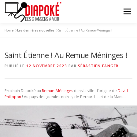
Aller
au
Menu
contenu
Home
»
Les dernières nouvelles
»
Saint-Étienne ! Au Remue-Méninges !
À PROPOS
LES DIAPOKEURS
LE RÉPERTOIRE
Saint-Étienne ! Au Remue-Méninges !
VIDÉO
ACTUALITÉ
CONTACT
PAGE PRO
PUBLIÉ LE
12 NOVEMBRE 2023
PAR
SÉBASTIEN FANGER
Prochain Diapoké au
Remue-Méninges
dans la ville d’origine de
David
Philippon
! Au pays des gueules noires, de Bernard L. et de la Manu…